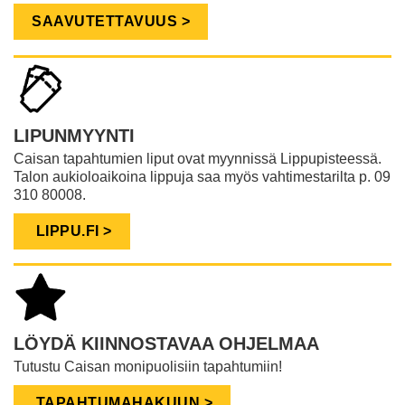
SAAVUTETTAVUUS >
LIPUNMYYNTI
Caisan tapahtumien liput ovat myynnissä Lippupisteessä.
Talon aukioloaikoina lippuja saa myös vahtimestarilta p. 09
310 80008.
LIPPU.FI >
LÖYDÄ KIINNOSTAVAA OHJELMAA
Tutustu Caisan monipuolisiin tapahtumiin!
TAPAHTUMAHAKUUN >