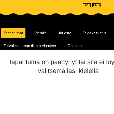
SVE
ENG
Tapahtumat
Vieraile
Järjestä
Taidekasvatus
Turvallisemman tilan periaatteet
Open call
Tapahtuma on päättynyt tai sitä ei lö
valitsemallasi kielellä