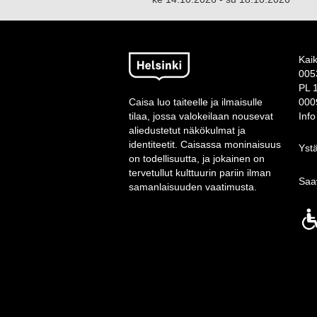
Kai
005
PL 
Caisa luo taiteelle ja ilmaisulle
000
tilaa, jossa valokeilaan nousevat
Inf
aliedustetut näkökulmat ja
identiteetit. Caisassa moninaisuus
Ystä
on todellisuutta, ja jokainen on
tervetullut kulttuurin pariin ilman
Saa
samanlaisuuden vaatimusta.